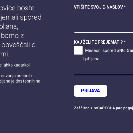
novice boste
VPIŠITE SVOJ E-NASLOV *
jemali spored
ljana,
 bomo z
KAJ ŽELITE PREJEMATI? *
 obveščali o
Mesečni spored SNG Dr
mi.
Ljubljana
e lahko kadarkoli
 varovanja osebnih
ljana je dostopnih na
PRIJAVA
Zaščitno z
reCAPTCHA
pod
pogoj