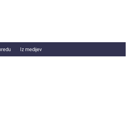
oredu
Iz medijev