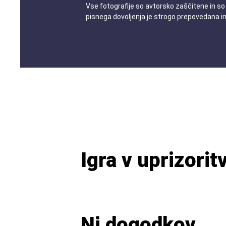
Vse fotografije so avtorsko zaščitene in so
pisnega dovoljenja je strogo prepovedana i
Igra v uprizorit
Ni dogodkov.