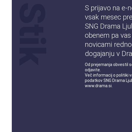
S prijavo na e-
vsak mesec pre
SNG Drama Ljub
obenem pa vas
novicami redno
dogajanju v Dra
Od prejemanja obvestil s
odjavite.
Več informacij o
politiki
podatkov
SNG Drama Ljub
www.drama.si
.