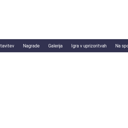
tavitev
Nagrade
Galerija
Igra v uprizoritvah
Na sp