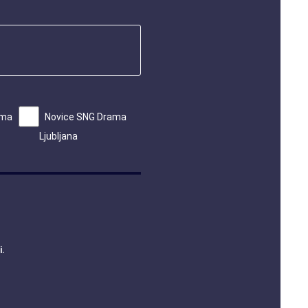
ama
Novice SNG Drama
Ljubljana
i
.