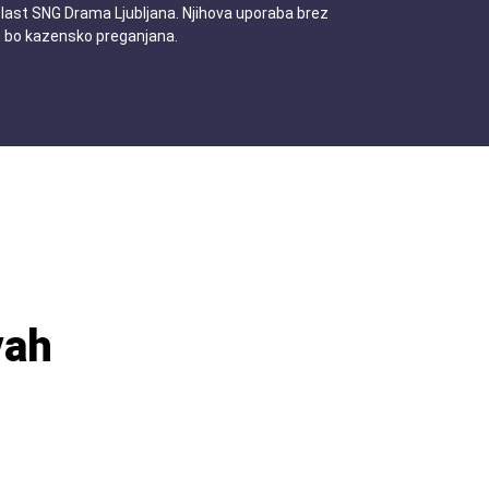
 last SNG Drama Ljubljana. Njihova uporaba brez
n bo kazensko preganjana.
vah