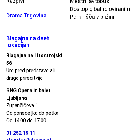
Razpisi
Mestni avtobus
Dostop gibalno oviranim
Drama Trgovina
Parkirišča v bližini
Blagajna na dveh
lokacijah
Blagajna na Litostrojski
56
Uro pred predstavo ali
drugo prireditvijo
SNG Opera in balet
Ljubljana
Župančičeva 1
Od ponedeljka do petka
Od 14.00 do 17.00
01 252 15 11