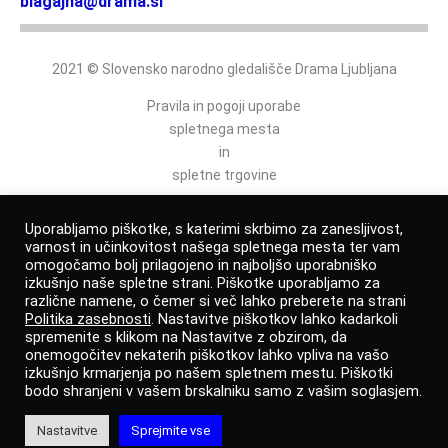
blagajna@drama.si
2021 © Slovensko narodno gledališče Drama Ljubljana
Pravila in pogoji uporabe
spletnega mesta
in
spletne trgovine
Politika varovanja osebnih podatkov
Uporabljamo piškotke, s katerimi skrbimo za zanesljivost,
varnost in učinkovitost našega spletnega mesta ter vam
omogočamo bolj prilagojeno in najboljšo uporabniško
izkušnjo naše spletne strani. Piškotke uporabljamo za
Izjava o dostopnosti
različne namene, o čemer si več lahko preberete na strani
Politika zasebnosti
. Nastavitve piškotkov lahko kadarkoli
spremenite s klikom na Nastavitve z obzirom, da
Prijava po zakonu o zaščiti prijaviteljev
onemogočitev nekaterih piškotkov lahko vpliva na vašo
izkušnjo krmarjenja po našem spletnem mestu. Piškotki
Avtorji
bodo shranjeni v vašem brskalniku samo z vašim soglasjem.
Nastavitve
Sprejmite vse