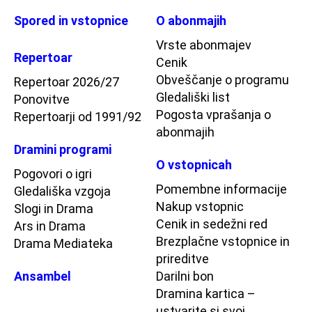
Spored in vstopnice
O abonmajih
Vrste abonmajev
Repertoar
Cenik
Obveščanje o programu
Repertoar 2026/27
Gledališki list
Ponovitve
Pogosta vprašanja o
Repertoarji od 1991/92
abonmajih
Dramini programi
O vstopnicah
Pogovori o igri
Pomembne informacije
Gledališka vzgoja
Nakup vstopnic
Slogi in Drama
Cenik in sedežni red
Ars in Drama
Brezplačne vstopnice in
Drama Mediateka
prireditve
Ansambel
Darilni bon
Dramina kartica –
ustvarite si svoj