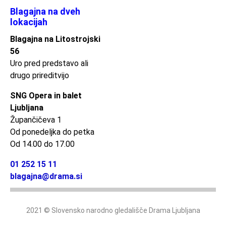
Blagajna na dveh
lokacijah
Blagajna na Litostrojski
56
Uro pred predstavo ali
drugo prireditvijo
SNG Opera in balet
Ljubljana
Župančičeva 1
Od ponedeljka do petka
Od 14.00 do 17.00
01 252 15 11
blagajna@drama.si
2021 © Slovensko narodno gledališče Drama Ljubljana