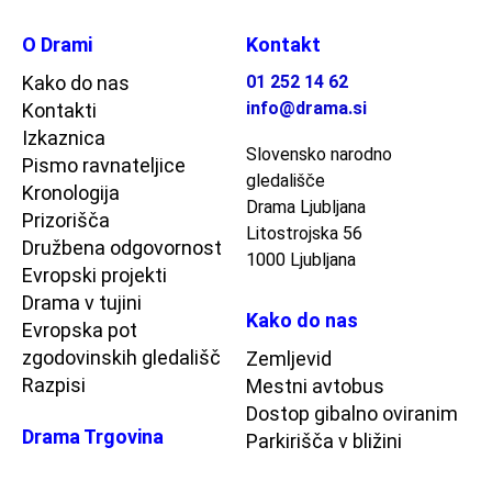
O Drami
Kontakt
Kako do nas
01 252 14 62
info@drama.si
Kontakti
Izkaznica
Slovensko narodno
Pismo ravnateljice
gledališče
Kronologija
Drama Ljubljana
Prizorišča
Litostrojska 56
Družbena odgovornost
1000 Ljubljana
Evropski projekti
Drama v tujini
Kako do nas
Evropska pot
zgodovinskih gledališč
Zemljevid
Razpisi
Mestni avtobus
Dostop gibalno oviranim
Drama Trgovina
Parkirišča v bližini