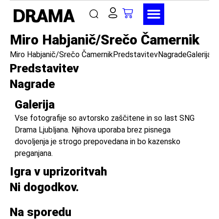
Miro Habjanič/Srečo Čamernik
Miro Habjanič/Srečo Čamernik
Predstavitev
Nagrade
Galerija
Ig
Predstavitev
Nagrade
Galerija
Vse fotografije so avtorsko zaščitene in so last SNG
Drama Ljubljana. Njihova uporaba brez pisnega
dovoljenja je strogo prepovedana in bo kazensko
preganjana.
Igra v uprizoritvah
Ni dogodkov.
Na sporedu