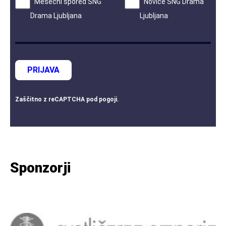
Mesečni spored SNG
Novice SNG Drama
Drama Ljubljana
Ljubljana
PRIJAVA
Zaščitno z
reCAPTCHA
pod
pogoji
.
Sponzorji