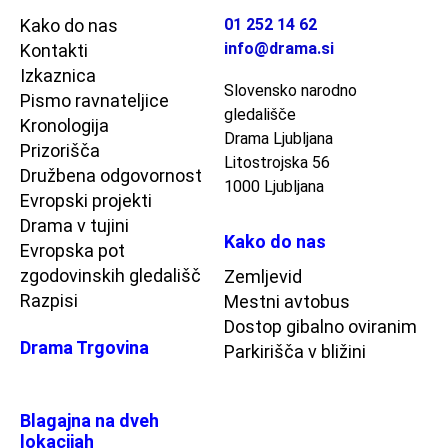
Kako do nas
01 252 14 62
info@drama.si
Kontakti
Izkaznica
Slovensko narodno
Pismo ravnateljice
gledališče
Kronologija
Drama Ljubljana
Prizorišča
Litostrojska 56
Družbena odgovornost
1000 Ljubljana
Evropski projekti
Drama v tujini
Kako do nas
Evropska pot
zgodovinskih gledališč
Zemljevid
Razpisi
Mestni avtobus
Dostop gibalno oviranim
Drama Trgovina
Parkirišča v bližini
Blagajna na dveh
lokacijah