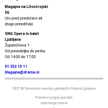
Blagajna na Litostrojski
56
Uro pred predstavo ali
drugo prireditvijo
SNG Opera in balet
Ljubljana
Župančičeva 1
Od ponedeljka do petka
Od 14.00 do 17.00
01 252 15 11
blagajna@drama.si
2021 © Slovensko narodno gledališče Drama Ljubljana
Pravila in pogoji uporabe
spletnega mesta