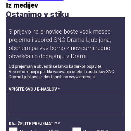
Iz medijev
Ostanimo v stiku
S prijavo na e-novice boste vsak mesec
prejemali spored SNG Drama Ljubljana,
obenem pa vas bomo z novicami redno
obveščali o dogajanju v Drami.
Od prejemanja obvestil se lahko kadarkoli odjavite.
Več informacij o
politiki varovanja osebnih podatkov
SNG
Drama Ljubljana je dostopnih na
www.drama.si
.
VPIŠITE SVOJ E-NASLOV *
KAJ ŽELITE PREJEMATI? *