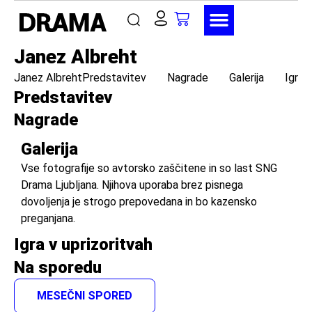
Janez Albreht
Janez Albreht
Predstavitev
Nagrade
Galerija
Igra 
Predstavitev
Nagrade
Galerija
Vse fotografije so avtorsko zaščitene in so last SNG
Drama Ljubljana. Njihova uporaba brez pisnega
dovoljenja je strogo prepovedana in bo kazensko
preganjana.
Igra v uprizoritvah
Na sporedu
MESEČNI SPORED