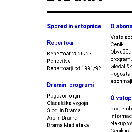
Spored in vstopnice
O abonm
Vrste ab
Repertoar
Cenik
Obveščan
Repertoar 2026/27
program
Ponovitve
Gledališki
Repertoarji od 1991/92
Pogosta 
abonmaj
Dramini programi
Pogovori o igri
O vstop
Gledališka vzgoja
Pomemb
Slogi in Drama
informac
Ars in Drama
Nakup vs
Drama Mediateka
Cenik in 