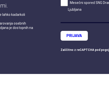
Mesečni spored SNG Dr
mi.
Ljubljana
e lahko kadarkoli
 varovanja osebnih
ljana je dostopnih na
PRIJAVA
Zaščitno z
reCAPTCHA
pod
pogoj