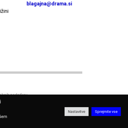
blagajna@drama.si
ižini
sebnih podatkov
j
torji
Nastavitve
Sprejmite vse
ašem