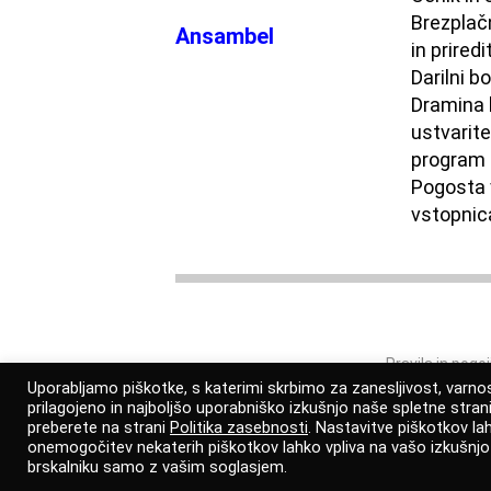
Brezplač
Ansambel
in priredi
Darilni b
Dramina 
ustvarite
program
Pogosta 
vstopnic
Pravila in pogo
Uporabljamo piškotke, s katerimi skrbimo za zanesljivost, var
prilagojeno in najboljšo uporabniško izkušnjo naše spletne stra
preberete na strani
Politika zasebnosti
. Nastavitve piškotkov la
onemogočitev nekaterih piškotkov lahko vpliva na vašo izkušnj
brskalniku samo z vašim soglasjem.