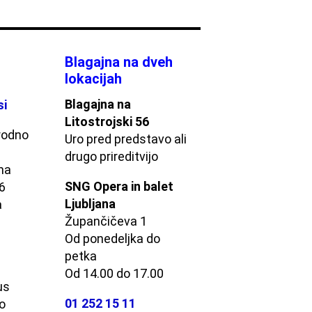
Blagajna na dveh
lokacijah
Blagajna na
si
Litostrojski 56
rodno
Uro pred predstavo ali
drugo prireditvijo
na
SNG Opera in balet
56
Ljubljana
a
Župančičeva 1
Od ponedeljka do
s
petka
Od 14.00 do 17.00
us
01 252 15 11
o