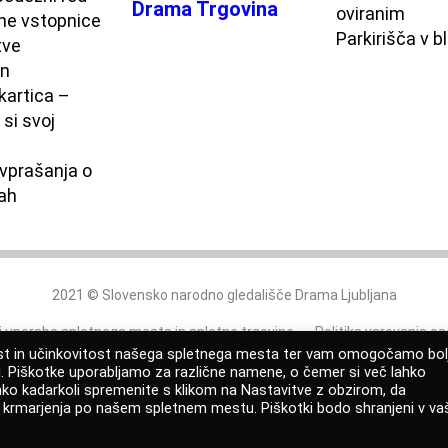
Drama Trgovina
oviranim
ne vstopnice
Parkirišča v bl
tve
on
kartica –
 si svoj
vprašanja o
ah
2021 © Slovensko narodno gledališče Drama Ljubljana
ji uporabe
spletnega mesta
in
spletne trgovine
Politika varovanja o
nost in učinkovitost našega spletnega mesta ter vam omogočamo bol
Izjava o dostopnosti
Prijava po zakonu o zaščiti prijaviteljev
|
Av
ni. Piškotke uporabljamo za različne namene, o čemer si več lahko
hko kadarkoli spremenite s klikom na Nastavitve z obzirom, da
o krmarjenja po našem spletnem mestu. Piškotki bodo shranjeni v v