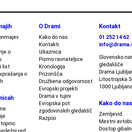
ajih
O Drami
Kontakt
onmajev
Kako do nas
01 252 14 62
Kontakti
info@drama.
je o
Izkaznica
Slovensko na
u
Pismo ravnateljice
gledališče
 list
Kronologija
Drama Ljublja
vprašanja o
Prizorišča
Litostrojska 
ih
Družbena odgovornost
1000 Ljubljan
Evropski projekti
Drama v tujini
nicah
Kako do na
Evropska pot
ne
zgodovinskih gledališč
Zemljevid
ije
Razpisi
Mestni avtob
topnic
Dostop gibaln
sedežni red