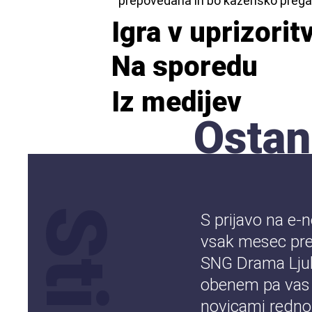
prepovedana in bo kazensko prega
Igra v uprizorit
Na sporedu
Iz medijev
Ostan
S prijavo na e-
vsak mesec pre
SNG Drama Ljub
obenem pa vas
novicami redno