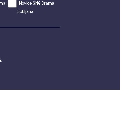
ama
Novice SNG Drama
Ljubljana
i
.