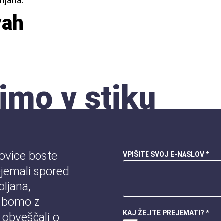
njana.
vah
imo v stiku
novice boste
VPIŠITE SVOJ E-NASLOV *
jemali spored
ljana,
 bomo z
KAJ ŽELITE PREJEMATI? *
 obveščali o