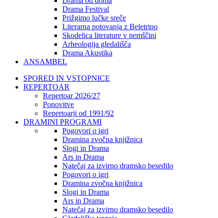
Drama od doma
Drama Festival
Prižgimo lučke sreče
Literarna potovanja z Beletrino
Skodelica literature v nemščini
Arheologija gledališča
Drama Akustika
ANSAMBEL
SPORED IN VSTOPNICE
REPERTOAR
Repertoar 2026/27
Ponovitve
Repertoarji od 1991/92
DRAMINI PROGRAMI
Pogovori o igri
Dramina zvočna knjižnica
Slogi in Drama
Ars in Drama
Natečaj za izvirno dramsko besedilo
Pogovori o igri
Dramina zvočna knjižnica
Slogi in Drama
Ars in Drama
Natečaj za izvirno dramsko besedilo