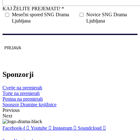
KAJ ŽELITE PREJEMATI? *
Mesečni spored SNG Drama
Novice SNG Drama
Ljubljana
Ljubljana
PRIJAVA
Zaščitno z
reCAPTCHA
pod
pogoji
.
Sponzorji
Cvetje na premierah
Torte na premierah
Penina na premierah
Sponzor Dramine knjižnice
Previous
Next
Facebook-f
Youtube
Instagram
Soundcloud