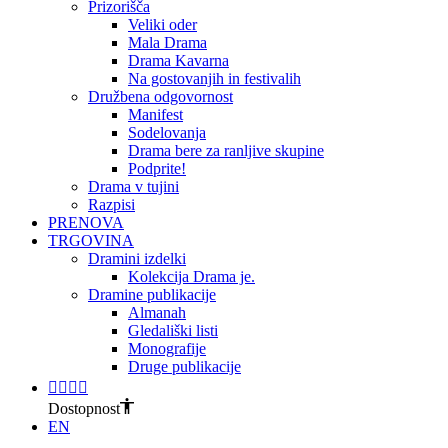
Prizorišča
Veliki oder
Mala Drama
Drama Kavarna
Na gostovanjih in festivalih
Družbena odgovornost
Manifest
Sodelovanja
Drama bere za ranljive skupine
Podprite!
Drama v tujini
Razpisi
PRENOVA
TRGOVINA
Dramini izdelki
Kolekcija Drama je.
Dramine publikacije
Almanah
Gledališki listi
Monografije
Druge publikacije
Dostopnost
EN