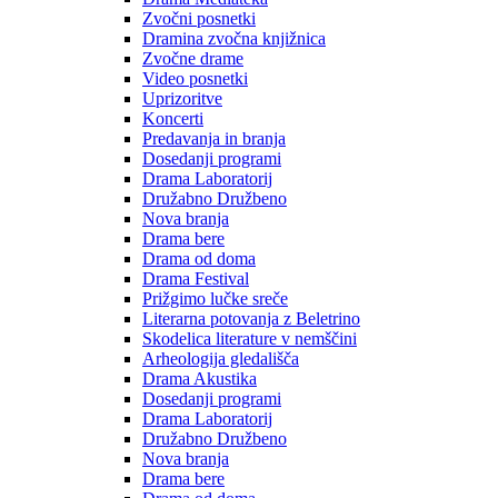
Zvočni posnetki
Dramina zvočna knjižnica
Zvočne drame
Video posnetki
Uprizoritve
Koncerti
Predavanja in branja
Dosedanji programi
Drama Laboratorij
Družabno Družbeno
Nova branja
Drama bere
Drama od doma
Drama Festival
Prižgimo lučke sreče
Literarna potovanja z Beletrino
Skodelica literature v nemščini
Arheologija gledališča
Drama Akustika
Dosedanji programi
Drama Laboratorij
Družabno Družbeno
Nova branja
Drama bere