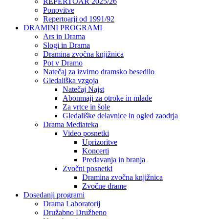
REPERTOAR 2025/26
Ponovitve
Repertoarji od 1991/92
DRAMINI PROGRAMI
Ars in Drama
Slogi in Drama
Dramina zvočna knjižnica
Pot v Dramo
Natečaj za izvirno dramsko besedilo
Gledališka vzgoja
Natečaj Najst
Abonmaji za otroke in mlade
Za vrtce in šole
Gledališke delavnice in ogled zaodrja
Drama Mediateka
Video posnetki
Uprizoritve
Koncerti
Predavanja in branja
Zvočni posnetki
Dramina zvočna knjižnica
Zvočne drame
Dosedanji programi
Drama Laboratorij
Družabno Družbeno