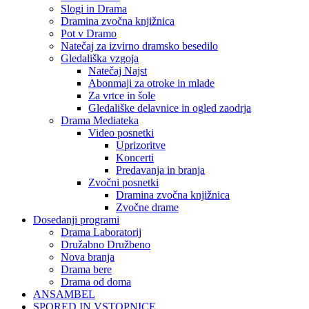
Slogi in Drama
Dramina zvočna knjižnica
Pot v Dramo
Natečaj za izvirno dramsko besedilo
Gledališka vzgoja
Natečaj Najst
Abonmaji za otroke in mlade
Za vrtce in šole
Gledališke delavnice in ogled zaodrja
Drama Mediateka
Video posnetki
Uprizoritve
Koncerti
Predavanja in branja
Zvočni posnetki
Dramina zvočna knjižnica
Zvočne drame
Dosedanji programi
Drama Laboratorij
Družabno Družbeno
Nova branja
Drama bere
Drama od doma
ANSAMBEL
SPORED IN VSTOPNICE