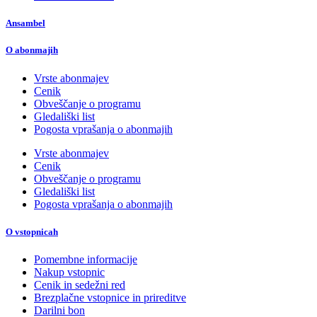
Ansambel
O abonmajih
Vrste abonmajev
Cenik
Obveščanje o programu
Gledališki list
Pogosta vprašanja o abonmajih
Vrste abonmajev
Cenik
Obveščanje o programu
Gledališki list
Pogosta vprašanja o abonmajih
O vstopnicah
Pomembne informacije
Nakup vstopnic
Cenik in sedežni red
Brezplačne vstopnice in prireditve
Darilni bon