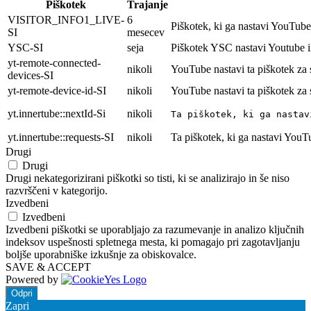
Piškotek
Trajanje
VISITOR_INFO1_LIVE-
6
Piškotek, ki ga nastavi YouTube 
SI
mesecev
YSC-SI
seja
Piškotek YSC nastavi Youtube i
yt-remote-connected-
nikoli
YouTube nastavi ta piškotek za
devices-SI
yt-remote-device-id-SI
nikoli
YouTube nastavi ta piškotek za
yt.innertube::nextId-Si
nikoli
Ta piškotek, ki ga nastav
yt.innertube::requests-SI
nikoli
Ta piškotek, ki ga nastavi YouT
Drugi
Drugi
Drugi nekategorizirani piškotki so tisti, ki se analizirajo in še niso
razvrščeni v kategorijo.
Izvedbeni
Izvedbeni
Izvedbeni piškotki se uporabljajo za razumevanje in analizo ključnih
indeksov uspešnosti spletnega mesta, ki pomagajo pri zagotavljanju
boljše uporabniške izkušnje za obiskovalce.
SAVE & ACCEPT
Powered by
Odpri
Zapri