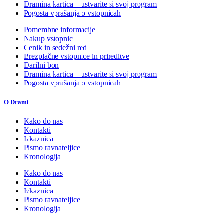
Dramina kartica – ustvarite si svoj program
Pogosta vprašanja o vstopnicah
Pomembne informacije
Nakup vstopnic
Cenik in sedežni red
Brezplačne vstopnice in prireditve
Darilni bon
Dramina kartica – ustvarite si svoj program
Pogosta vprašanja o vstopnicah
O Drami
Kako do nas
Kontakti
Izkaznica
Pismo ravnateljice
Kronologija
Kako do nas
Kontakti
Izkaznica
Pismo ravnateljice
Kronologija