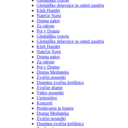
Gledališka vzgoja
Gledališke delavnice in ogled zaodrja
Klub Hamlet
Natečaj Najst
Drama paket
Za odrom
Pot v Dramo
Gledališka vzgoja
Gledališke delavnice in ogled zaodrja
Klub Hamlet
Natečaj Najst
Drama paket
Za odrom
Pot v Dramo
Drama Mediateka
Zvočni posnetki
Dramina zvočna knjižnica
Zvočne drame
Video posnetki
Uprizoritve
Koncerti
Predavanja in branja
Drama Mediateka
Zvočni posnetki
Dramina zvočna knjižnica