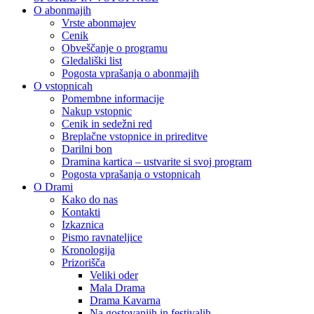
O abonmajih
Vrste abonmajev
Cenik
Obveščanje o programu
Gledališki list
Pogosta vprašanja o abonmajih
O vstopnicah
Pomembne informacije
Nakup vstopnic
Cenik in sedežni red
Breplačne vstopnice in prireditve
Darilni bon
Dramina kartica – ustvarite si svoj program
Pogosta vprašanja o vstopnicah
O Drami
Kako do nas
Kontakti
Izkaznica
Pismo ravnateljice
Kronologija
Prizorišča
Veliki oder
Mala Drama
Drama Kavarna
Na gostovanjih in festivalih