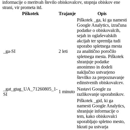
informacije o meritvah število obiskovalcev, stopnja obiskov ene
strani, vir prometa itd.
Piškotek
Trajanje
Opis
Piškotek _ga, ki ga namesti
Google Analytics, izračuna
podatke o obiskovalcih,
sejah in oglaševalskih
akcijah ter spremlja tudi
uporabo spletnega mesta
_ga-SI
2 leti
za analitično poročilo
spletnega mesta. Piškotek
shranjuje podatke
anonimno in dodeli
naključno ustvarjeno
številko za prepoznavanje
edinstvenih obiskovalcev.
_gat_gtag_UA_71260805_1-
Nastavi Google za
1 minuto
SI
razlikovanje uporabnikov.
Piškotek _gid, ki ga
namesti Google Analytics,
shranjuje informacije o
tem, kako obiskovalci
uporabljajo spletno mesto,
hkrati pa ustvarja