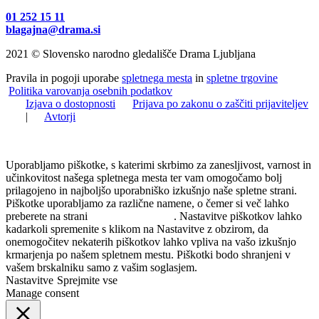
01 252 15 11
blagajna@drama.si
2021 © Slovensko narodno gledališče Drama Ljubljana
Pravila in pogoji uporabe
spletnega mesta
in
spletne trgovine
Politika varovanja osebnih podatkov
Izjava o dostopnosti
Prijava po zakonu o zaščiti prijaviteljev
|
Avtorji
Uporabljamo piškotke, s katerimi skrbimo za zanesljivost, varnost in
učinkovitost našega spletnega mesta ter vam omogočamo bolj
prilagojeno in najboljšo uporabniško izkušnjo naše spletne strani.
Piškotke uporabljamo za različne namene, o čemer si več lahko
preberete na strani
Politika zasebnosti
. Nastavitve piškotkov lahko
kadarkoli spremenite s klikom na Nastavitve z obzirom, da
onemogočitev nekaterih piškotkov lahko vpliva na vašo izkušnjo
krmarjenja po našem spletnem mestu. Piškotki bodo shranjeni v
vašem brskalniku samo z vašim soglasjem.
Nastavitve
Sprejmite vse
Manage consent