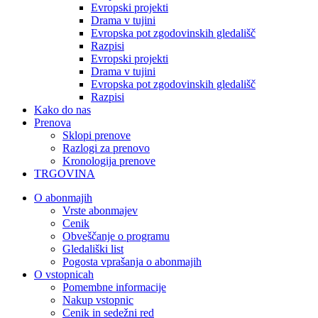
Evropski projekti
Drama v tujini
Evropska pot zgodovinskih gledališč
Razpisi
Evropski projekti
Drama v tujini
Evropska pot zgodovinskih gledališč
Razpisi
Kako do nas
Prenova
Sklopi prenove
Razlogi za prenovo
Kronologija prenove
TRGOVINA
O abonmajih
Vrste abonmajev
Cenik
Obveščanje o programu
Gledališki list
Pogosta vprašanja o abonmajih
O vstopnicah
Pomembne informacije
Nakup vstopnic
Cenik in sedežni red