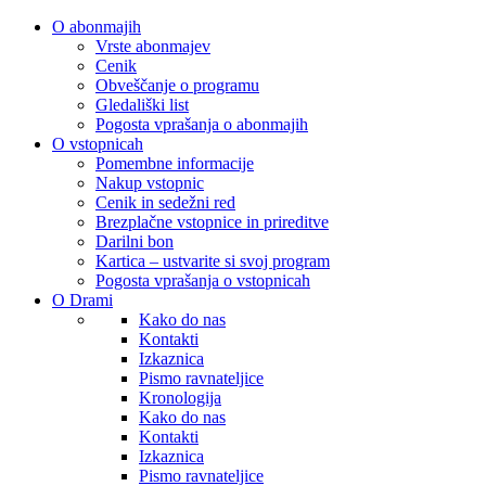
O abonmajih
Vrste abonmajev
Cenik
Obveščanje o programu
Gledališki list
Pogosta vprašanja o abonmajih
O vstopnicah
Pomembne informacije
Nakup vstopnic
Cenik in sedežni red
Brezplačne vstopnice in prireditve
Darilni bon
Kartica – ustvarite si svoj program
Pogosta vprašanja o vstopnicah
O Drami
Kako do nas
Kontakti
Izkaznica
Pismo ravnateljice
Kronologija
Kako do nas
Kontakti
Izkaznica
Pismo ravnateljice