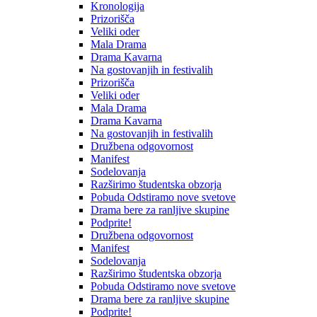
Kronologija
Prizorišča
Veliki oder
Mala Drama
Drama Kavarna
Na gostovanjih in festivalih
Prizorišča
Veliki oder
Mala Drama
Drama Kavarna
Na gostovanjih in festivalih
Družbena odgovornost
Manifest
Sodelovanja
Razširimo študentska obzorja
Pobuda Odstiramo nove svetove
Drama bere za ranljive skupine
Podprite!
Družbena odgovornost
Manifest
Sodelovanja
Razširimo študentska obzorja
Pobuda Odstiramo nove svetove
Drama bere za ranljive skupine
Podprite!