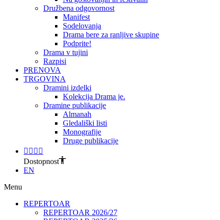
Družbena odgovornost
Manifest
Sodelovanja
Drama bere za ranljive skupine
Podprite!
Drama v tujini
Razpisi
PRENOVA
TRGOVINA
Dramini izdelki
Kolekcija Drama je.
Dramine publikacije
Almanah
Gledališki listi
Monografije
Druge publikacije
Dostopnost
EN
Menu
REPERTOAR
REPERTOAR 2026/27