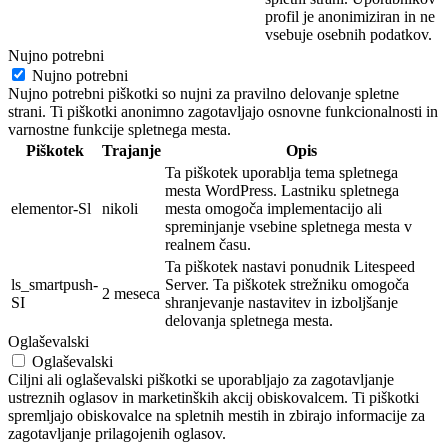
profil je
anonimi
ziran in ne
vsebuje osebnih
podatkov.
Nujno potrebni
Nujno potrebni
Nujno potrebni piškotki so nujni za pravilno delovanje spletne
strani. Ti piškotki anonimno zagotavljajo osnovne funkcionalnosti in
varnostne funkcije spletnega mesta.
Piškotek
Trajanje
Opis
Ta piškotek uporablja tema spletnega
mesta WordPress. Lastniku spletnega
elementor-Sl
nikoli
mesta omogoča implementacijo ali
spreminjanje vsebine spletnega mesta v
realnem času.
Ta piškotek nastavi ponudnik Litespeed
ls_smartpush-
Server. Ta piškotek strežniku omogoča
2 meseca
SI
shranjevanje nastavitev in izboljšanje
delovanja spletnega mesta.
Oglaševalski
Oglaševalski
Ciljni ali oglaševalski piškotki se uporabljajo za zagotavljanje
ustreznih oglasov in marketinških akcij obiskovalcem. Ti piškotki
spremljajo obiskovalce na spletnih mestih in zbirajo informacije za
zagotavljanje prilagojenih oglasov.