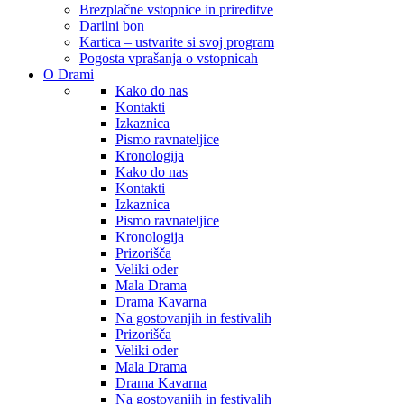
Brezplačne vstopnice in prireditve
Darilni bon
Kartica – ustvarite si svoj program
Pogosta vprašanja o vstopnicah
O Drami
Kako do nas
Kontakti
Izkaznica
Pismo ravnateljice
Kronologija
Kako do nas
Kontakti
Izkaznica
Pismo ravnateljice
Kronologija
Prizorišča
Veliki oder
Mala Drama
Drama Kavarna
Na gostovanjih in festivalih
Prizorišča
Veliki oder
Mala Drama
Drama Kavarna
Na gostovanjih in festivalih