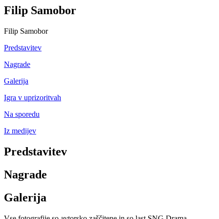
Filip Samobor
Filip Samobor
Predstavitev
Nagrade
Galerija
Igra v uprizoritvah
Na sporedu
Iz medijev
Predstavitev
Nagrade
Galerija
Vse fotografije so avtorsko zaščitene in so last SNG Drama