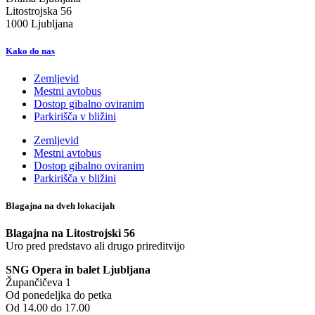
Litostrojska 56
1000 Ljubljana
Kako do nas
Zemljevid
Mestni avtobus
Dostop gibalno oviranim
Parkirišča v bližini
Zemljevid
Mestni avtobus
Dostop gibalno oviranim
Parkirišča v bližini
Blagajna na dveh lokacijah
Blagajna na Litostrojski 56
Uro pred predstavo ali drugo prireditvijo
SNG Opera in balet Ljubljana
Župančičeva 1
Od ponedeljka do petka
Od 14.00 do 17.00