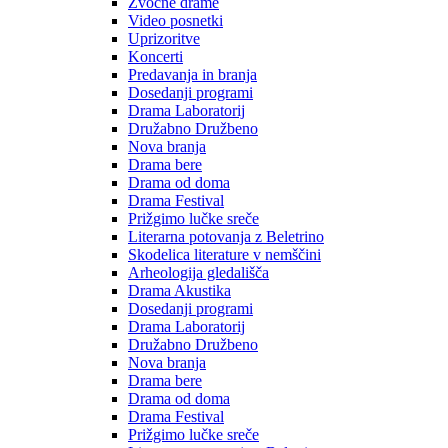
Zvočne drame
Video posnetki
Uprizoritve
Koncerti
Predavanja in branja
Dosedanji programi
Drama Laboratorij
Družabno Družbeno
Nova branja
Drama bere
Drama od doma
Drama Festival
Prižgimo lučke sreče
Literarna potovanja z Beletrino
Skodelica literature v nemščini
Arheologija gledališča
Drama Akustika
Dosedanji programi
Drama Laboratorij
Družabno Družbeno
Nova branja
Drama bere
Drama od doma
Drama Festival
Prižgimo lučke sreče