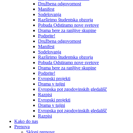
Družbena odgovornost
Manifest
Sodelovanja
Razširimo študentska obzorja
Pobuda Odstiramo nove svetove
Drama bere za ranljive skupine
Podprite!
Družbena odgovornost
Manifest
Sodelovanja
Razširimo študentska obzorja
Pobuda Odstiramo nove svetove
Drama bere za ranljive skupine
Podprite!
Evropski projekti
Drama v tujini
Evropska pot zgodovinskih gledališč
Razpisi
Evropski projekti
Drama v tujini
Evropska pot zgodovinskih gledališč
Razpisi
Kako do nas
Prenova
Sklopi prenove