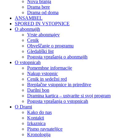
Nova branja
Drama bere
Drama od doma
ANSAMBEL
SPORED IN VSTOPNICE
O abonmajih
Vrste abonmajev
Cenik
Obveščanje o programu
Gledališki list
Pogosta vprašanja o abonmajih
O vstopnicah
Pomembne informacije
Nakup vstopnic
Cenik in sedežni red
Breplačne vstopnice in prireditve
Darilni bon
Dramina kartica – ustvarite si svoj program
Pogosta vprašanja o vstopnicah
O Drami
Kako do nas
Kontakti
Izkaznica
Pismo ravnateljice
Kronologija