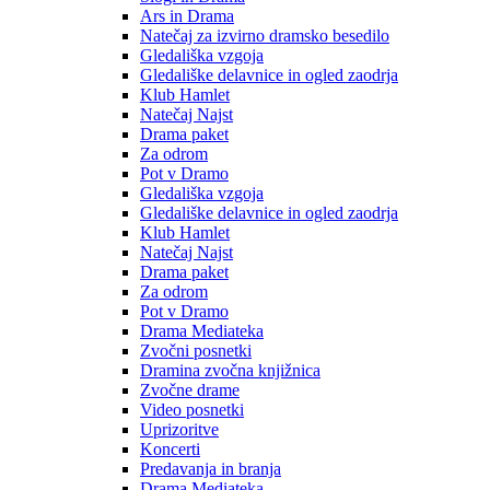
Ars in Drama
Natečaj za izvirno dramsko besedilo
Gledališka vzgoja
Gledališke delavnice in ogled zaodrja
Klub Hamlet
Natečaj Najst
Drama paket
Za odrom
Pot v Dramo
Gledališka vzgoja
Gledališke delavnice in ogled zaodrja
Klub Hamlet
Natečaj Najst
Drama paket
Za odrom
Pot v Dramo
Drama Mediateka
Zvočni posnetki
Dramina zvočna knjižnica
Zvočne drame
Video posnetki
Uprizoritve
Koncerti
Predavanja in branja
Drama Mediateka