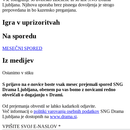
Ljubljana. Njihova uporaba brez pisnega dovoljenja je strogo
prepovedana in bo kazensko preganjana.
Igra v uprizoritvah
Na sporedu
MESEČNI SPORED
Iz medijev
Ostanimo v stiku
S prijavo na e-novice boste vsak mesec prejemali spored SNG
Drama Ljubljana, obenem pa vas bomo z novicami redno
obveščali o dogajanju v Drami.
Od prejemanja obvestil se lahko kadarkoli odjavite.
Več informacij o
politiki varovanja osebnih podatkov
SNG Drama
Ljubljana je dostopnih na
www.drama.si
.
VPIŠITE SVOJ E-NASLOV *