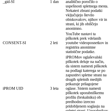
_gid-SI
1 dan
analitično poročilo o
uspešnosti spletnega mesta.
Nekateri zbrani podatki
vključujejo število
obiskovalcev, njihov vir in
strani, ki jih obiščejo
anonimno.
YouTube nastavi ta
piškotek prek vdelanih
CONSENT-SI
2 leti
youtube videoposnetkov in
registrira anonimne
statistične podatke.
iPROMov oglaševalski
piškotek deluje na
način,
da sistem namesti piškotek
na
podlagi
katerega se po
zapustitvi spletne strani na
drugih spletnih medijih
prikazuje prilagojene
iPROM UID
3 leta
oglase. Sistem namesti
piškotek
uporabniškemu
profilu (brskalniku) ob
predhodno izrecno
pridobljenem soglasju na
spletni strani. Uporabnikov