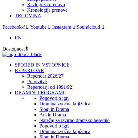
Razlogi za prenovo
Kronologija prenove
TRGOVINA
Facebook-f
Youtube
Instagram
Soundcloud
EN
Dostopnost
SPORED IN VSTOPNICE
REPERTOAR
Repertoar 2026/27
Ponovitve
Repertoarji od 1991/92
DRAMINI PROGRAMI
Pogovori o igri
Dramina zvočna knjižnica
Slogi in Drama
Ars in Drama
Natečaj za izvirno dramsko besedilo
Pogovori o igri
Dramina zvočna knjižnica
Slogi in Drama