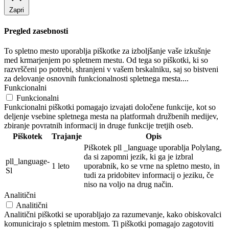
Zapri
Pregled zasebnosti
To spletno mesto uporablja piškotke za izboljšanje vaše izkušnje
med krmarjenjem po spletnem mestu. Od tega so piškotki, ki so
razvrščeni po potrebi, shranjeni v vašem brskalniku, saj so bistveni
za delovanje osnovnih funkcionalnosti spletnega mesta....
Funkcionalni
Funkcionalni
Funkcionalni piškotki pomagajo izvajati določene funkcije, kot so
deljenje vsebine spletnega mesta na platformah družbenih medijev,
zbiranje povratnih informacij in druge funkcije tretjih oseb.
Piškotek
Trajanje
Opis
Piškotek pll _language uporablja Polylang,
da si zapomni jezik, ki ga je izbral
pll_language-
1 leto
uporabnik, ko se vrne na spletno mesto, in
Sl
tudi za pridobitev informacij o jeziku, če
niso na voljo na drug način.
Analitični
Analitični
Analitični piškotki se uporabljajo za razumevanje, kako obiskovalci
komunicirajo s spletnim mestom. Ti piškotki pomagajo zagotoviti