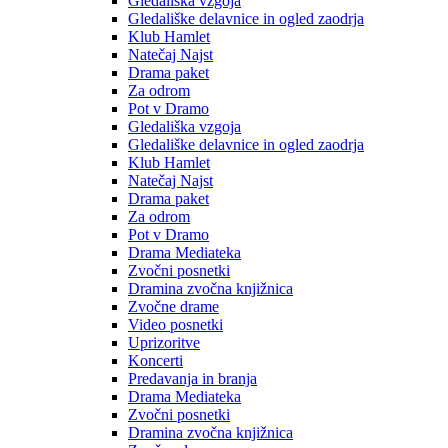
Gledališka vzgoja
Gledališke delavnice in ogled zaodrja
Klub Hamlet
Natečaj Najst
Drama paket
Za odrom
Pot v Dramo
Gledališka vzgoja
Gledališke delavnice in ogled zaodrja
Klub Hamlet
Natečaj Najst
Drama paket
Za odrom
Pot v Dramo
Drama Mediateka
Zvočni posnetki
Dramina zvočna knjižnica
Zvočne drame
Video posnetki
Uprizoritve
Koncerti
Predavanja in branja
Drama Mediateka
Zvočni posnetki
Dramina zvočna knjižnica