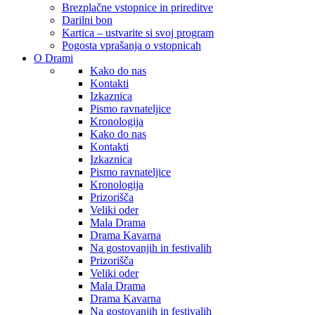
Brezplačne vstopnice in prireditve
Darilni bon
Kartica – ustvarite si svoj program
Pogosta vprašanja o vstopnicah
O Drami
Kako do nas
Kontakti
Izkaznica
Pismo ravnateljice
Kronologija
Kako do nas
Kontakti
Izkaznica
Pismo ravnateljice
Kronologija
Prizorišča
Veliki oder
Mala Drama
Drama Kavarna
Na gostovanjih in festivalih
Prizorišča
Veliki oder
Mala Drama
Drama Kavarna
Na gostovanjih in festivalih