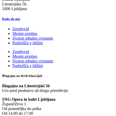
Litostrojska 56
1000 Ljubljana
Kako do nas
Zemljevid
Mestni avtobus
Dostop gibalno oviranim
Parkirišča v bližini
Zemljevid
Mestni avtobus
Dostop gibalno oviranim
Parkirišča v bližini
Blagajna na dveh lokacijah
Blagajna na Litostrojski 56
Uro pred predstavo ali drugo prireditvijo
SNG Opera in balet Ljubljana
Župančičeva 1
Od ponedeljka do petka
Od 14.00 do 17.00