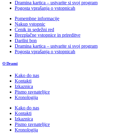
Dramina kartica – ustvarite si svoj program
Pogosta vprašanja o vstopnicah
Pomembne informacije
Nakup vstopnic
Cenik in sedežni red
Brezplačne vstopnice in prireditve
Darilni bon
Dramina kartica – ustvarite si svoj program
Pogosta vprašanja o vstopnicah
O Drami
Kako do nas
Kontakti
Izkaznica
Pismo ravnateljice
Kronologija
Kako do nas
Kontakti
Izkaznica
Pismo ravnateljice
Kronologija