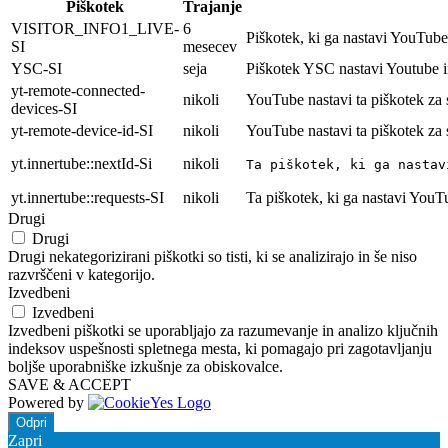
Piškotek
Trajanje
VISITOR_INFO1_LIVE-
6
Piškotek, ki ga nastavi YouTube 
SI
mesecev
YSC-SI
seja
Piškotek YSC nastavi Youtube i
yt-remote-connected-
nikoli
YouTube nastavi ta piškotek za
devices-SI
yt-remote-device-id-SI
nikoli
YouTube nastavi ta piškotek za
yt.innertube::nextId-Si
nikoli
Ta piškotek, ki ga nastav
yt.innertube::requests-SI
nikoli
Ta piškotek, ki ga nastavi YouT
Drugi
Drugi
Drugi nekategorizirani piškotki so tisti, ki se analizirajo in še niso
razvrščeni v kategorijo.
Izvedbeni
Izvedbeni
Izvedbeni piškotki se uporabljajo za razumevanje in analizo ključnih
indeksov uspešnosti spletnega mesta, ki pomagajo pri zagotavljanju
boljše uporabniške izkušnje za obiskovalce.
SAVE & ACCEPT
Powered by
Odpri
Zapri