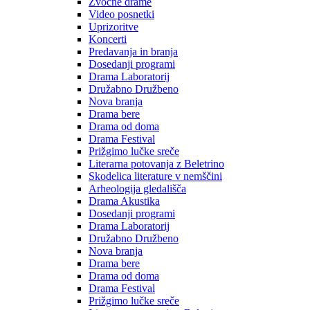
Zvočne drame
Video posnetki
Uprizoritve
Koncerti
Predavanja in branja
Dosedanji programi
Drama Laboratorij
Družabno Družbeno
Nova branja
Drama bere
Drama od doma
Drama Festival
Prižgimo lučke sreče
Literarna potovanja z Beletrino
Skodelica literature v nemščini
Arheologija gledališča
Drama Akustika
Dosedanji programi
Drama Laboratorij
Družabno Družbeno
Nova branja
Drama bere
Drama od doma
Drama Festival
Prižgimo lučke sreče