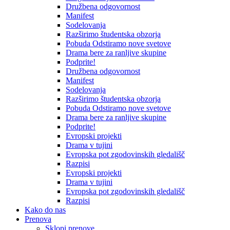
Družbena odgovornost
Manifest
Sodelovanja
Razširimo študentska obzorja
Pobuda Odstiramo nove svetove
Drama bere za ranljive skupine
Podprite!
Družbena odgovornost
Manifest
Sodelovanja
Razširimo študentska obzorja
Pobuda Odstiramo nove svetove
Drama bere za ranljive skupine
Podprite!
Evropski projekti
Drama v tujini
Evropska pot zgodovinskih gledališč
Razpisi
Evropski projekti
Drama v tujini
Evropska pot zgodovinskih gledališč
Razpisi
Kako do nas
Prenova
Sklopi prenove