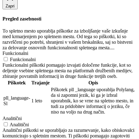
Zapri
Pregled zasebnosti
To spletno mesto uporablja piškotke za izboljšanje vaše izkušnje
med krmarjenjem po spletnem mestu. Od tega so piškotki, ki so
razvrščeni po potrebi, shranjeni v vašem brskalniku, saj so bistveni
za delovanje osnovnih funkcionalnosti spletnega mesta....
Funkcionalni
Funkcionalni
Funkcionalni piškotki pomagajo izvajati določene funkcije, kot so
deljenje vsebine spletnega mesta na platformah družbenih medijev,
zbiranje povratnih informacij in druge funkcije tretjih oseb.
Piškotek
Trajanje
Opis
Piškotek pll _language uporablja Polylang,
da si zapomni jezik, ki ga je izbral
pll_language-
1 leto
uporabnik, ko se vrne na spletno mesto, in
Sl
tudi za pridobitev informacij o jeziku, če
niso na voljo na drug način.
Analitični
Analitični
Analitični piškotki se uporabljajo za razumevanje, kako obiskovalci
komunicirajo s spletnim mestom. Ti piškotki pomagajo zagotoviti