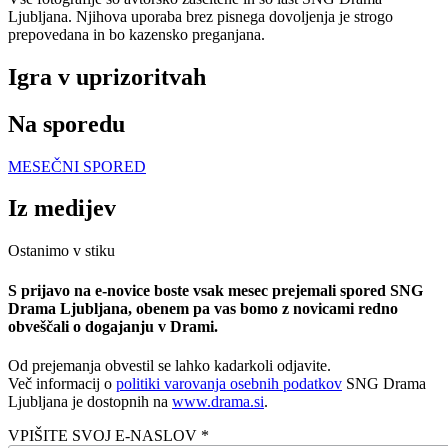
Ljubljana. Njihova uporaba brez pisnega dovoljenja je strogo
prepovedana in bo kazensko preganjana.
Igra v uprizoritvah
Na sporedu
MESEČNI SPORED
Iz medijev
Ostanimo v stiku
S prijavo na e-novice boste vsak mesec prejemali spored SNG
Drama Ljubljana, obenem pa vas bomo z novicami redno
obveščali o dogajanju v Drami.
Od prejemanja obvestil se lahko kadarkoli odjavite.
Več informacij o
politiki varovanja osebnih podatkov
SNG Drama
Ljubljana je dostopnih na
www.drama.si
.
VPIŠITE SVOJ E-NASLOV *