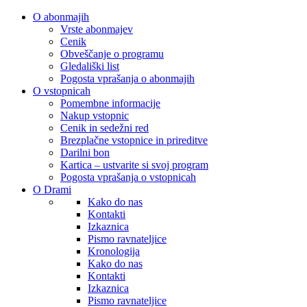
O abonmajih
Vrste abonmajev
Cenik
Obveščanje o programu
Gledališki list
Pogosta vprašanja o abonmajih
O vstopnicah
Pomembne informacije
Nakup vstopnic
Cenik in sedežni red
Brezplačne vstopnice in prireditve
Darilni bon
Kartica – ustvarite si svoj program
Pogosta vprašanja o vstopnicah
O Drami
Kako do nas
Kontakti
Izkaznica
Pismo ravnateljice
Kronologija
Kako do nas
Kontakti
Izkaznica
Pismo ravnateljice