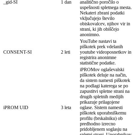
_gid-SI
1 dan
analitično poročilo o
uspešnosti spletnega mesta.
Nekateri zbrani podatki
vključujejo število
obiskovalcev, njihov vir in
strani, ki jih obiščejo
anonimno.
YouTube nastavi ta
piškotek prek vdelanih
CONSENT-SI
2 leti
youtube videoposnetkov in
registrira anonimne
statistične podatke.
iPROMov oglaševalski
piškotek deluje na
način,
da sistem namesti piškotek
na
podlagi
katerega se po
zapustitvi spletne strani na
drugih spletnih medijih
prikazuje prilagojene
iPROM UID
3 leta
oglase. Sistem namesti
piškotek
uporabniškemu
profilu (brskalniku) ob
predhodno izrecno
pridobljenem soglasju na
spletni strani. Uporabnikov