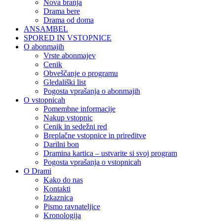
Nova branja
Drama bere
Drama od doma
ANSAMBEL
SPORED IN VSTOPNICE
O abonmajih
Vrste abonmajev
Cenik
Obveščanje o programu
Gledališki list
Pogosta vprašanja o abonmajih
O vstopnicah
Pomembne informacije
Nakup vstopnic
Cenik in sedežni red
Breplačne vstopnice in prireditve
Darilni bon
Dramina kartica – ustvarite si svoj program
Pogosta vprašanja o vstopnicah
O Drami
Kako do nas
Kontakti
Izkaznica
Pismo ravnateljice
Kronologija