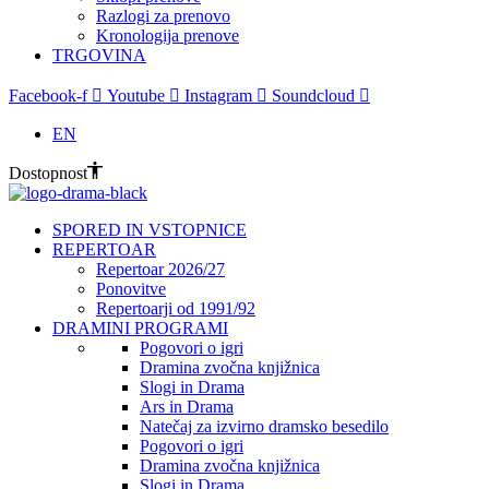
Razlogi za prenovo
Kronologija prenove
TRGOVINA
Facebook-f
Youtube
Instagram
Soundcloud
EN
Dostopnost
SPORED IN VSTOPNICE
REPERTOAR
Repertoar 2026/27
Ponovitve
Repertoarji od 1991/92
DRAMINI PROGRAMI
Pogovori o igri
Dramina zvočna knjižnica
Slogi in Drama
Ars in Drama
Natečaj za izvirno dramsko besedilo
Pogovori o igri
Dramina zvočna knjižnica
Slogi in Drama