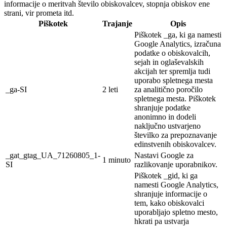
informacije o meritvah število obiskovalcev, stopnja obiskov ene
strani, vir prometa itd.
Piškotek
Trajanje
Opis
Piškotek _ga, ki ga namesti
Google Analytics, izračuna
podatke o obiskovalcih,
sejah in oglaševalskih
akcijah ter spremlja tudi
uporabo spletnega mesta
_ga-SI
2 leti
za analitično poročilo
spletnega mesta. Piškotek
shranjuje podatke
anonimno in dodeli
naključno ustvarjeno
številko za prepoznavanje
edinstvenih obiskovalcev.
_gat_gtag_UA_71260805_1-
Nastavi Google za
1 minuto
SI
razlikovanje uporabnikov.
Piškotek _gid, ki ga
namesti Google Analytics,
shranjuje informacije o
tem, kako obiskovalci
uporabljajo spletno mesto,
hkrati pa ustvarja