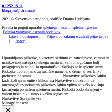
01 252 15 11
blagajna@drama.si
2021 © Slovensko narodno gledališče Drama Ljubljana
Pravila in pogoji uporabe
spletnega mesta
in
spletne trgovine
Politika varovanja osebnih podatkov
Izjava o dostopnosti
Prijava po zakonu o zaščiti prijaviteljev
|
Avtorji
Uporabljamo piškotke, s katerimi skrbimo za zanesljivost, varnost in
učinkovitost našega spletnega mesta ter vam omogočamo bolj
prilagojeno in najboljšo uporabniško izkušnjo naše spletne strani.
Piškotke uporabljamo za različne namene, o čemer si več lahko
preberete na strani
Politika zasebnosti
. Nastavitve piškotkov lahko
kadarkoli spremenite s klikom na Nastavitve z obzirom, da
onemogočitev nekaterih piškotkov lahko vpliva na vašo izkušnjo
krmarjenja po našem spletnem mestu. Piškotki bodo shranjeni v
vašem brskalniku samo z vašim soglasjem.
Nastavitve
Sprejmite vse
Manage consent