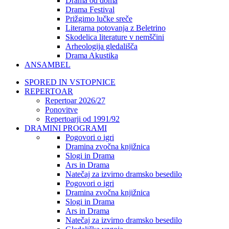
Drama od doma
Drama Festival
Prižgimo lučke sreče
Literarna potovanja z Beletrino
Skodelica literature v nemščini
Arheologija gledališča
Drama Akustika
ANSAMBEL
SPORED IN VSTOPNICE
REPERTOAR
Repertoar 2026/27
Ponovitve
Repertoarji od 1991/92
DRAMINI PROGRAMI
Pogovori o igri
Dramina zvočna knjižnica
Slogi in Drama
Ars in Drama
Natečaj za izvirno dramsko besedilo
Pogovori o igri
Dramina zvočna knjižnica
Slogi in Drama
Ars in Drama
Natečaj za izvirno dramsko besedilo