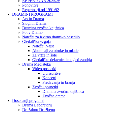
REPERTOAR 2025/26
Ponovitve
Repertoarji od 1991/92
DRAMINI PROGRAMI
Ars in Drama
Slogi in Drama
Dramina zvočna knjižnica
Pot v Dramo
Natečaj za izvirno dramsko besedilo
Gledališka vzgoja
Natečaj Najst
Abonmaji za otroke in mlade
Za vrtce in šole
Gledališke delavnice in ogled zaodrja
Drama Mediateka
Video posnetki
Uprizoritve
Koncerti
Predavanja in branja
Zvočni posnetki
Dramina zvočna knjižnica
Zvočne drame
Dosedanji programi
Drama Laboratorij
Družabno Družbeno