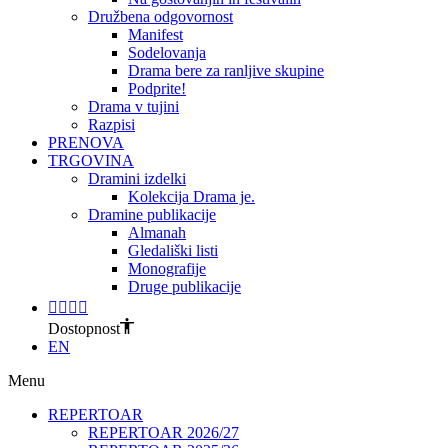
Družbena odgovornost
Manifest
Sodelovanja
Drama bere za ranljive skupine
Podprite!
Drama v tujini
Razpisi
PRENOVA
TRGOVINA
Dramini izdelki
Kolekcija Drama je.
Dramine publikacije
Almanah
Gledališki listi
Monografije
Druge publikacije
Dostopnost
EN
Menu
REPERTOAR
REPERTOAR 2026/27