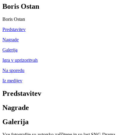
Boris Ostan
Boris Ostan
Predstavitev
Nagrade
Galerija
Igra v uprizoritvah
Na sporedu
Iz medijev
Predstavitev
Nagrade
Galerija
Vse fotografije so avtorsko zaščitene in so last SNG Drama