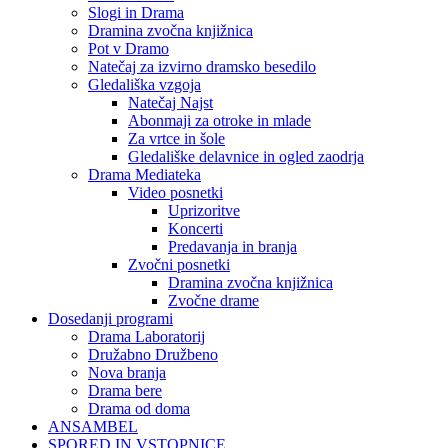
Slogi in Drama
Dramina zvočna knjižnica
Pot v Dramo
Natečaj za izvirno dramsko besedilo
Gledališka vzgoja
Natečaj Najst
Abonmaji za otroke in mlade
Za vrtce in šole
Gledališke delavnice in ogled zaodrja
Drama Mediateka
Video posnetki
Uprizoritve
Koncerti
Predavanja in branja
Zvočni posnetki
Dramina zvočna knjižnica
Zvočne drame
Dosedanji programi
Drama Laboratorij
Družabno Družbeno
Nova branja
Drama bere
Drama od doma
ANSAMBEL
SPORED IN VSTOPNICE