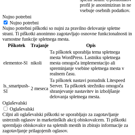
profil je
anonimi
ziran in ne
vsebuje osebnih
podatkov.
Nujno potrebni
Nujno potrebni
Nujno potrebni piškotki so nujni za pravilno delovanje spletne
strani. Ti piškotki anonimno zagotavljajo osnovne funkcionalnosti in
varnostne funkcije spletnega mesta.
Piškotek
Trajanje
Opis
Ta piškotek uporablja tema spletnega
mesta WordPress. Lastniku spletnega
elementor-Sl
nikoli
mesta omogoča implementacijo ali
spreminjanje vsebine spletnega mesta v
realnem času.
Ta piškotek nastavi ponudnik Litespeed
ls_smartpush-
Server. Ta piškotek strežniku omogoča
2 meseca
SI
shranjevanje nastavitev in izboljšanje
delovanja spletnega mesta.
Oglaševalski
Oglaševalski
Ciljni ali oglaševalski piškotki se uporabljajo za zagotavljanje
ustreznih oglasov in marketinških akcij obiskovalcem. Ti piškotki
spremljajo obiskovalce na spletnih mestih in zbirajo informacije za
zagotavljanje prilagojenih oglasov.