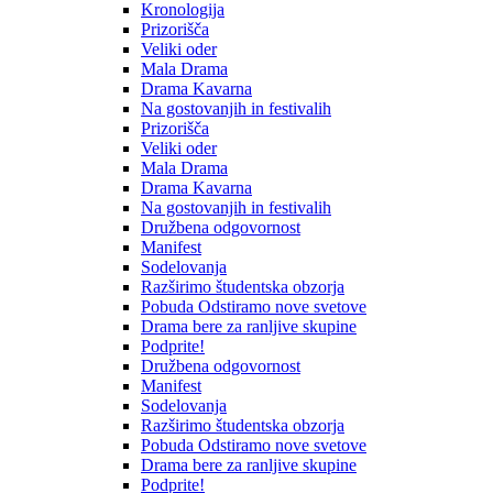
Kronologija
Prizorišča
Veliki oder
Mala Drama
Drama Kavarna
Na gostovanjih in festivalih
Prizorišča
Veliki oder
Mala Drama
Drama Kavarna
Na gostovanjih in festivalih
Družbena odgovornost
Manifest
Sodelovanja
Razširimo študentska obzorja
Pobuda Odstiramo nove svetove
Drama bere za ranljive skupine
Podprite!
Družbena odgovornost
Manifest
Sodelovanja
Razširimo študentska obzorja
Pobuda Odstiramo nove svetove
Drama bere za ranljive skupine
Podprite!