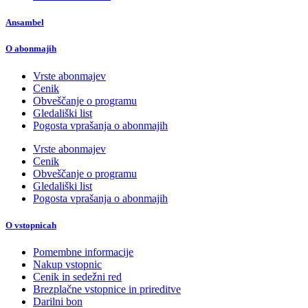
Ansambel
O abonmajih
Vrste abonmajev
Cenik
Obveščanje o programu
Gledališki list
Pogosta vprašanja o abonmajih
Vrste abonmajev
Cenik
Obveščanje o programu
Gledališki list
Pogosta vprašanja o abonmajih
O vstopnicah
Pomembne informacije
Nakup vstopnic
Cenik in sedežni red
Brezplačne vstopnice in prireditve
Darilni bon