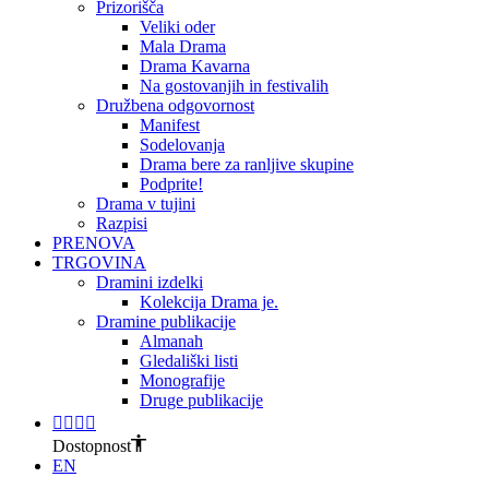
Prizorišča
Veliki oder
Mala Drama
Drama Kavarna
Na gostovanjih in festivalih
Družbena odgovornost
Manifest
Sodelovanja
Drama bere za ranljive skupine
Podprite!
Drama v tujini
Razpisi
PRENOVA
TRGOVINA
Dramini izdelki
Kolekcija Drama je.
Dramine publikacije
Almanah
Gledališki listi
Monografije
Druge publikacije
Dostopnost
EN