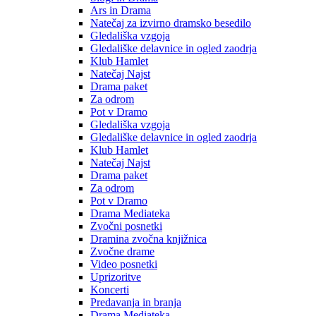
Ars in Drama
Natečaj za izvirno dramsko besedilo
Gledališka vzgoja
Gledališke delavnice in ogled zaodrja
Klub Hamlet
Natečaj Najst
Drama paket
Za odrom
Pot v Dramo
Gledališka vzgoja
Gledališke delavnice in ogled zaodrja
Klub Hamlet
Natečaj Najst
Drama paket
Za odrom
Pot v Dramo
Drama Mediateka
Zvočni posnetki
Dramina zvočna knjižnica
Zvočne drame
Video posnetki
Uprizoritve
Koncerti
Predavanja in branja
Drama Mediateka