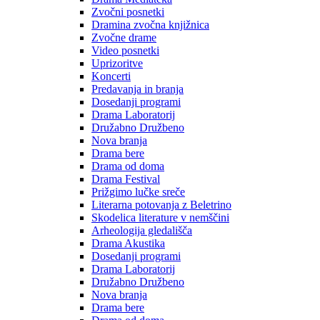
Zvočni posnetki
Dramina zvočna knjižnica
Zvočne drame
Video posnetki
Uprizoritve
Koncerti
Predavanja in branja
Dosedanji programi
Drama Laboratorij
Družabno Družbeno
Nova branja
Drama bere
Drama od doma
Drama Festival
Prižgimo lučke sreče
Literarna potovanja z Beletrino
Skodelica literature v nemščini
Arheologija gledališča
Drama Akustika
Dosedanji programi
Drama Laboratorij
Družabno Družbeno
Nova branja
Drama bere