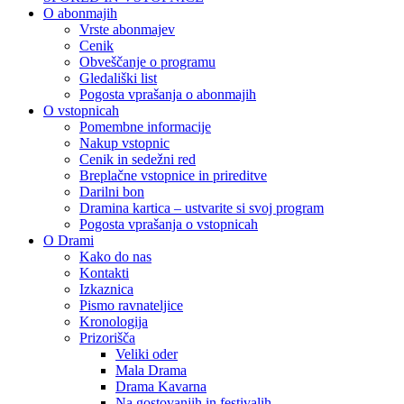
O abonmajih
Vrste abonmajev
Cenik
Obveščanje o programu
Gledališki list
Pogosta vprašanja o abonmajih
O vstopnicah
Pomembne informacije
Nakup vstopnic
Cenik in sedežni red
Breplačne vstopnice in prireditve
Darilni bon
Dramina kartica – ustvarite si svoj program
Pogosta vprašanja o vstopnicah
O Drami
Kako do nas
Kontakti
Izkaznica
Pismo ravnateljice
Kronologija
Prizorišča
Veliki oder
Mala Drama
Drama Kavarna
Na gostovanjih in festivalih