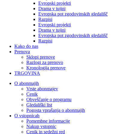
Evropski projekti
Drama v tujini
Evropska pot zgodovinskih gledališč
Razpisi
Evropski projekti
Drama v tujini
Evropska pot zgodovinskih gledališč
Razpisi
Kako do nas
Prenova
Sklopi prenove
Razlogi za prenovo
Kronologija prenove
TRGOVINA
O abonmajih
Vrste abonmajev
Cenik
Obveščanje o programu
Gledališki list
Pogosta vprašanja o abonmajih
O vstopnicah
Pomembne informacije
Nakup vstopnic
Cenik in sedežni red