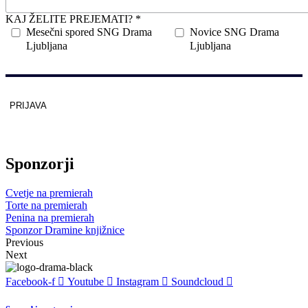
KAJ ŽELITE PREJEMATI? *
Mesečni spored SNG Drama
Novice SNG Drama
Ljubljana
Ljubljana
PRIJAVA
Zaščitno z
reCAPTCHA
pod
pogoji
.
Sponzorji
Cvetje na premierah
Torte na premierah
Penina na premierah
Sponzor Dramine knjižnice
Previous
Next
Facebook-f
Youtube
Instagram
Soundcloud