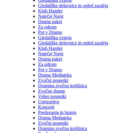
Gledališka vzgoja
Gledališke delavnice in ogled zaodrja
Klub Hamlet
Natečaj Najst
Drama paket
Za odrom
Pot v Dramo
Gledališka vzgoja
Gledališke delavnice in ogled zaodrja
Klub Hamlet
Natečaj Najst
Drama paket
Za odrom
Pot v Dramo
Drama Mediateka
Zvočni posnetki
Dramina zvočna knjižnica
Zvočne drame
Video posnetki
Uprizoritve
Koncerti
Predavanja in branja
Drama Mediateka
Zvočni posnetki
Dramina zvočna knjižnica