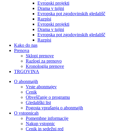
Evropski projekti
Drama v tujini
Evropska pot zgodovinskih gledališč
Razpisi
Evropski projekti
Drama v tujini
Evropska pot zgodovinskih gledališč
Razpisi
Kako do nas
Prenova
Sklopi prenove
Razlogi za prenovo
Kronologija prenove
TRGOVINA
O abonmajih
Vrste abonmajev
Cenik
Obveščanje o programu
Gledališki list
Pogosta vprašanja o abonmajih
O vstopnicah
Pomembne informacije
Nakup vstopnic
Cenik in sedežni red