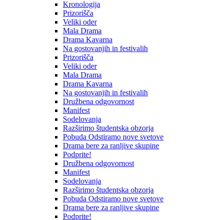
Kronologija
Prizorišča
Veliki oder
Mala Drama
Drama Kavarna
Na gostovanjih in festivalih
Prizorišča
Veliki oder
Mala Drama
Drama Kavarna
Na gostovanjih in festivalih
Družbena odgovornost
Manifest
Sodelovanja
Razširimo študentska obzorja
Pobuda Odstiramo nove svetove
Drama bere za ranljive skupine
Podprite!
Družbena odgovornost
Manifest
Sodelovanja
Razširimo študentska obzorja
Pobuda Odstiramo nove svetove
Drama bere za ranljive skupine
Podprite!