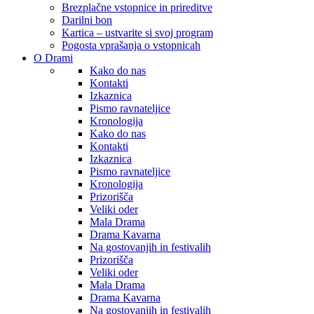
Brezplačne vstopnice in prireditve
Darilni bon
Kartica – ustvarite si svoj program
Pogosta vprašanja o vstopnicah
O Drami
Kako do nas
Kontakti
Izkaznica
Pismo ravnateljice
Kronologija
Kako do nas
Kontakti
Izkaznica
Pismo ravnateljice
Kronologija
Prizorišča
Veliki oder
Mala Drama
Drama Kavarna
Na gostovanjih in festivalih
Prizorišča
Veliki oder
Mala Drama
Drama Kavarna
Na gostovanjih in festivalih