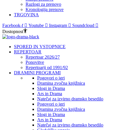
Razlogi za prenovo
Kronologija prenove
TRGOVINA
Facebook-f
Youtube
Instagram
Soundcloud
Dostopnost
SPORED IN VSTOPNICE
REPERTOAR
Repertoar 2026/27
Ponovitve
Repertoarji od 1991/92
DRAMINI PROGRAMI
Pogovori o igri
Dramina zvočna knjižnica
Slogi in Drama
Ars in Drama
Natečaj za izvirno dramsko besedilo
Pogovori o igri
Dramina zvočna knjižnica
Slogi in Drama
Ars in Drama
Natečaj za izvirno dramsko besedilo