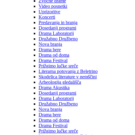
Zvočne drame
Video posnetki
Uprizoritve
Koncerti
Predavanja in branja
Dosedanji programi
Drama Laboratorij
Družabno Družbeno
Nova branja
Drama bere
Drama od doma
Drama Festival
Prižgimo lučke sreče
Literarna potovanja z Beletrino
Skodelica literature v nemščini
Arheologija gledališča
Drama Akustika
Dosedanji programi
Drama Laboratorij
Družabno Družbeno
Nova branja
Drama bere
Drama od doma
Drama Festival
Prižgimo lučke sreče