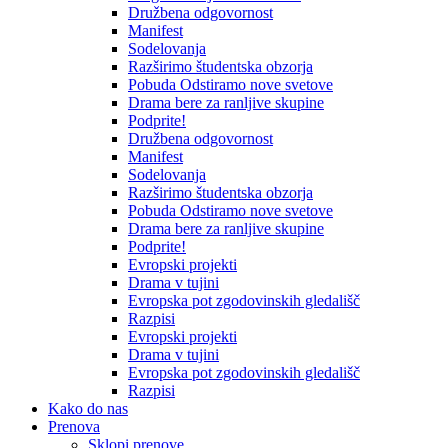
Družbena odgovornost
Manifest
Sodelovanja
Razširimo študentska obzorja
Pobuda Odstiramo nove svetove
Drama bere za ranljive skupine
Podprite!
Družbena odgovornost
Manifest
Sodelovanja
Razširimo študentska obzorja
Pobuda Odstiramo nove svetove
Drama bere za ranljive skupine
Podprite!
Evropski projekti
Drama v tujini
Evropska pot zgodovinskih gledališč
Razpisi
Evropski projekti
Drama v tujini
Evropska pot zgodovinskih gledališč
Razpisi
Kako do nas
Prenova
Sklopi prenove