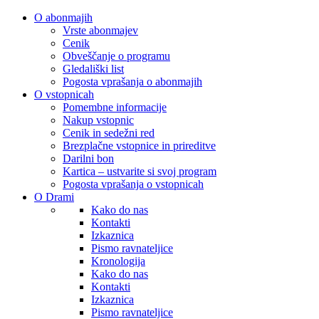
O abonmajih
Vrste abonmajev
Cenik
Obveščanje o programu
Gledališki list
Pogosta vprašanja o abonmajih
O vstopnicah
Pomembne informacije
Nakup vstopnic
Cenik in sedežni red
Brezplačne vstopnice in prireditve
Darilni bon
Kartica – ustvarite si svoj program
Pogosta vprašanja o vstopnicah
O Drami
Kako do nas
Kontakti
Izkaznica
Pismo ravnateljice
Kronologija
Kako do nas
Kontakti
Izkaznica
Pismo ravnateljice