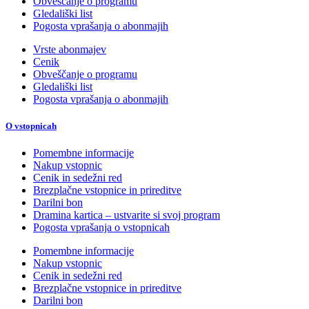
Obveščanje o programu
Gledališki list
Pogosta vprašanja o abonmajih
Vrste abonmajev
Cenik
Obveščanje o programu
Gledališki list
Pogosta vprašanja o abonmajih
O vstopnicah
Pomembne informacije
Nakup vstopnic
Cenik in sedežni red
Brezplačne vstopnice in prireditve
Darilni bon
Dramina kartica – ustvarite si svoj program
Pogosta vprašanja o vstopnicah
Pomembne informacije
Nakup vstopnic
Cenik in sedežni red
Brezplačne vstopnice in prireditve
Darilni bon