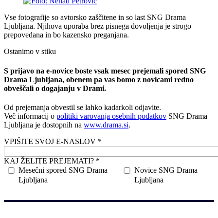
Vse fotografije so avtorsko zaščitene in so last SNG Drama
Ljubljana. Njihova uporaba brez pisnega dovoljenja je strogo
prepovedana in bo kazensko preganjana.
Ostanimo v stiku
S prijavo na e-novice boste vsak mesec prejemali spored SNG
Drama Ljubljana, obenem pa vas bomo z novicami redno
obveščali o dogajanju v Drami.
Od prejemanja obvestil se lahko kadarkoli odjavite.
Več informacij o
politiki varovanja osebnih podatkov
SNG Drama
Ljubljana je dostopnih na
www.drama.si
.
VPIŠITE SVOJ E-NASLOV *
KAJ ŽELITE PREJEMATI? *
Mesečni spored SNG Drama
Novice SNG Drama
Ljubljana
Ljubljana