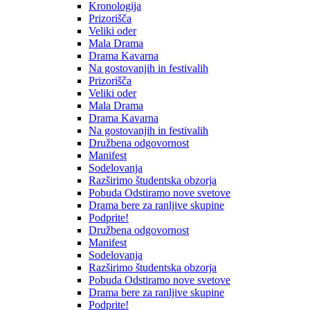
Kronologija
Prizorišča
Veliki oder
Mala Drama
Drama Kavarna
Na gostovanjih in festivalih
Prizorišča
Veliki oder
Mala Drama
Drama Kavarna
Na gostovanjih in festivalih
Družbena odgovornost
Manifest
Sodelovanja
Razširimo študentska obzorja
Pobuda Odstiramo nove svetove
Drama bere za ranljive skupine
Podprite!
Družbena odgovornost
Manifest
Sodelovanja
Razširimo študentska obzorja
Pobuda Odstiramo nove svetove
Drama bere za ranljive skupine
Podprite!