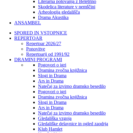
Literarna potovanja z Beletrino
Skodelica literature v nemščini
Arheologija gledališča
Drama Akustika
ANSAMBEL
SPORED IN VSTOPNICE
REPERTOAR
Repertoar 2026/27
Ponovitve
Repertoarji od 1991/92
DRAMINI PROGRAMI
Pogovori o igri
Dramina zvočna knjižnica
Slogi in Drama
Ars in Drama
Natečaj za izvirno dramsko besedilo
Pogovori o igri
Dramina zvočna knjižnica
Slogi in Drama
Ars in Drama
Natečaj za izvirno dramsko besedilo
Gledališka vzgoja
Gledališke delavnice in ogled zaodrja
Klub Hamlet