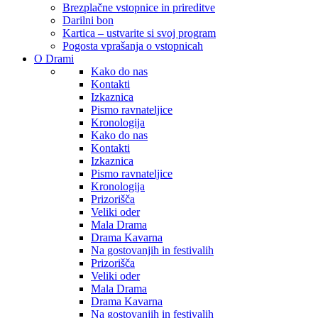
Brezplačne vstopnice in prireditve
Darilni bon
Kartica – ustvarite si svoj program
Pogosta vprašanja o vstopnicah
O Drami
Kako do nas
Kontakti
Izkaznica
Pismo ravnateljice
Kronologija
Kako do nas
Kontakti
Izkaznica
Pismo ravnateljice
Kronologija
Prizorišča
Veliki oder
Mala Drama
Drama Kavarna
Na gostovanjih in festivalih
Prizorišča
Veliki oder
Mala Drama
Drama Kavarna
Na gostovanjih in festivalih