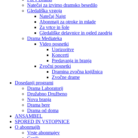
Natečaj za izvirno dramsko besedilo
Gledališka vzgoja
Natečaj Najst
Abonmaji za otroke in mlade
Za vrtce in šole
Gledališke delavnice in ogled zaodrja
Drama Mediateka
Video posnetki
Uprizoritve
Koncerti
Predavanja in branja
Zvočni posnetki
Dramina zvočna knjižnica
Zvočne drame
Dosedanji programi
Drama Laboratorij
Družabno Družbeno
Nova branja
Drama bere
Drama od doma
ANSAMBEL
SPORED IN VSTOPNICE
O abonmajih
Vrste abonmajev