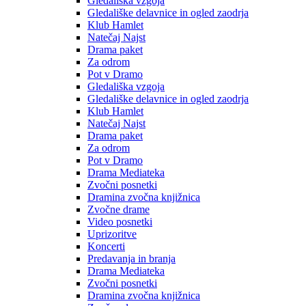
Gledališka vzgoja
Gledališke delavnice in ogled zaodrja
Klub Hamlet
Natečaj Najst
Drama paket
Za odrom
Pot v Dramo
Gledališka vzgoja
Gledališke delavnice in ogled zaodrja
Klub Hamlet
Natečaj Najst
Drama paket
Za odrom
Pot v Dramo
Drama Mediateka
Zvočni posnetki
Dramina zvočna knjižnica
Zvočne drame
Video posnetki
Uprizoritve
Koncerti
Predavanja in branja
Drama Mediateka
Zvočni posnetki
Dramina zvočna knjižnica