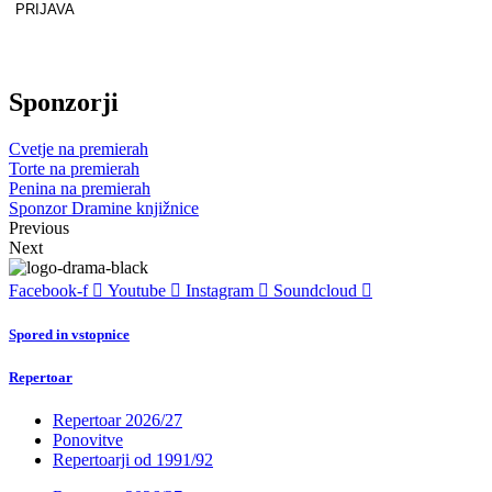
PRIJAVA
Zaščitno z
reCAPTCHA
pod
pogoji
.
Sponzorji
Cvetje na premierah
Torte na premierah
Penina na premierah
Sponzor Dramine knjižnice
Previous
Next
Facebook-f
Youtube
Instagram
Soundcloud
Spored in vstopnice
Repertoar
Repertoar 2026/27
Ponovitve
Repertoarji od 1991/92