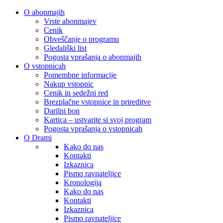
O abonmajih
Vrste abonmajev
Cenik
Obveščanje o programu
Gledališki list
Pogosta vprašanja o abonmajih
O vstopnicah
Pomembne informacije
Nakup vstopnic
Cenik in sedežni red
Brezplačne vstopnice in prireditve
Darilni bon
Kartica – ustvarite si svoj program
Pogosta vprašanja o vstopnicah
O Drami
Kako do nas
Kontakti
Izkaznica
Pismo ravnateljice
Kronologija
Kako do nas
Kontakti
Izkaznica
Pismo ravnateljice