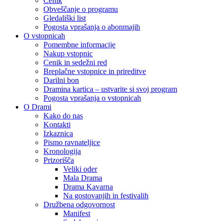
Cenik
Obveščanje o programu
Gledališki list
Pogosta vprašanja o abonmajih
O vstopnicah
Pomembne informacije
Nakup vstopnic
Cenik in sedežni red
Breplačne vstopnice in prireditve
Darilni bon
Dramina kartica – ustvarite si svoj program
Pogosta vprašanja o vstopnicah
O Drami
Kako do nas
Kontakti
Izkaznica
Pismo ravnateljice
Kronologija
Prizorišča
Veliki oder
Mala Drama
Drama Kavarna
Na gostovanjih in festivalih
Družbena odgovornost
Manifest