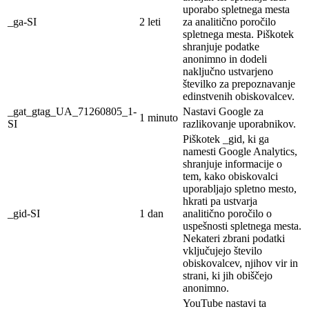
uporabo spletnega mesta
_ga-SI
2 leti
za analitično poročilo
spletnega mesta. Piškotek
shranjuje podatke
anonimno in dodeli
naključno ustvarjeno
številko za prepoznavanje
edinstvenih obiskovalcev.
_gat_gtag_UA_71260805_1-
Nastavi Google za
1 minuto
SI
razlikovanje uporabnikov.
Piškotek _gid, ki ga
namesti Google Analytics,
shranjuje informacije o
tem, kako obiskovalci
uporabljajo spletno mesto,
hkrati pa ustvarja
_gid-SI
1 dan
analitično poročilo o
uspešnosti spletnega mesta.
Nekateri zbrani podatki
vključujejo število
obiskovalcev, njihov vir in
strani, ki jih obiščejo
anonimno.
YouTube nastavi ta