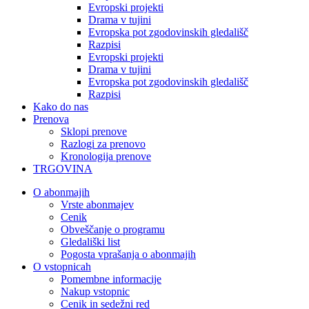
Evropski projekti
Drama v tujini
Evropska pot zgodovinskih gledališč
Razpisi
Evropski projekti
Drama v tujini
Evropska pot zgodovinskih gledališč
Razpisi
Kako do nas
Prenova
Sklopi prenove
Razlogi za prenovo
Kronologija prenove
TRGOVINA
O abonmajih
Vrste abonmajev
Cenik
Obveščanje o programu
Gledališki list
Pogosta vprašanja o abonmajih
O vstopnicah
Pomembne informacije
Nakup vstopnic
Cenik in sedežni red