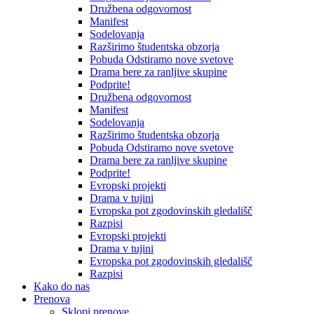
Družbena odgovornost
Manifest
Sodelovanja
Razširimo študentska obzorja
Pobuda Odstiramo nove svetove
Drama bere za ranljive skupine
Podprite!
Družbena odgovornost
Manifest
Sodelovanja
Razširimo študentska obzorja
Pobuda Odstiramo nove svetove
Drama bere za ranljive skupine
Podprite!
Evropski projekti
Drama v tujini
Evropska pot zgodovinskih gledališč
Razpisi
Evropski projekti
Drama v tujini
Evropska pot zgodovinskih gledališč
Razpisi
Kako do nas
Prenova
Sklopi prenove