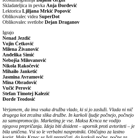
Skladateljica in pevka
Anja Đorđević
Lektorica
Ljilјana Mrkić Popović
Oblikovalec videa
SuperDot
Oblikovalec svetlobe
Dejan Draganov
Igrajo
Nenad Jezdić
Vojin Ćetković
Milena Živanović
Anđelika Simić
Nebojša Milovanović
Nikola Rakočević
Mihailo Janketić
Jasmina Avramović
Mina Obradović
Vučić Perović
Stefan Timotej Kalezić
Đorđe Teodosić
Verjamem, da ima vsaka družba vlado, ki si jo zasluži. Vlada ni nič
drugega kot zrcalna slika družbe. In karkoli ljudje počnejo, počnejo
za samopromocijo. Marketing je vse. Maksa Krnca ne vodijo
njegova prepričanja. Ideja biti disident – upornik proti avtoriteti – je
bila uničena. Vsi so le verbalni nasprotniki. Običajno za lastno
korist. Maks Krnec se želi prepričati, da karkoli počne, počne za