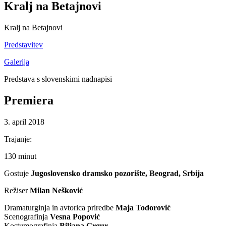
Kralj na Betajnovi
Kralj na Betajnovi
Predstavitev
Galerija
Predstava s slovenskimi nadnapisi
Premiera
3. april 2018
Trajanje:
130 minut
Gostuje
Jugoslovensko dramsko pozorište, Beograd, Srbija
Režiser
Milan Nešković
Dramaturginja in avtorica priredbe
Maja Todorović
Scenografinja
Vesna Popović
Kostumografinja
Bilјana Grgur