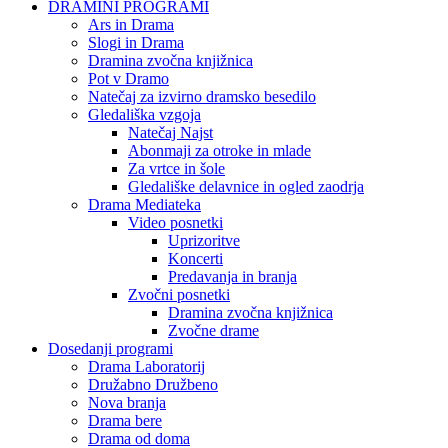
DRAMINI PROGRAMI
Ars in Drama
Slogi in Drama
Dramina zvočna knjižnica
Pot v Dramo
Natečaj za izvirno dramsko besedilo
Gledališka vzgoja
Natečaj Najst
Abonmaji za otroke in mlade
Za vrtce in šole
Gledališke delavnice in ogled zaodrja
Drama Mediateka
Video posnetki
Uprizoritve
Koncerti
Predavanja in branja
Zvočni posnetki
Dramina zvočna knjižnica
Zvočne drame
Dosedanji programi
Drama Laboratorij
Družabno Družbeno
Nova branja
Drama bere
Drama od doma