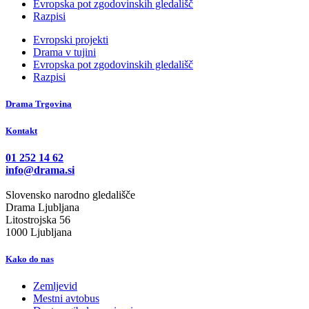
Evropska pot zgodovinskih gledališč
Razpisi
Evropski projekti
Drama v tujini
Evropska pot zgodovinskih gledališč
Razpisi
Drama Trgovina
Kontakt
01 252 14 62
info@drama.si
Slovensko narodno gledališče
Drama Ljubljana
Litostrojska 56
1000 Ljubljana
Kako do nas
Zemljevid
Mestni avtobus