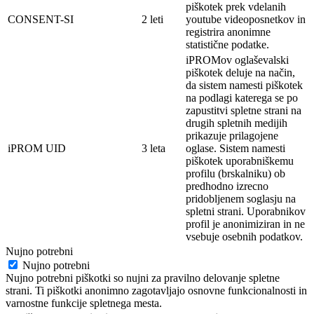
piškotek prek vdelanih
CONSENT-SI
2 leti
youtube videoposnetkov in
registrira anonimne
statistične podatke.
iPROMov oglaševalski
piškotek deluje na
način,
da sistem namesti piškotek
na
podlagi
katerega se po
zapustitvi spletne strani na
drugih spletnih medijih
prikazuje prilagojene
iPROM UID
3 leta
oglase. Sistem namesti
piškotek
uporabniškemu
profilu (brskalniku) ob
predhodno izrecno
pridobljenem soglasju na
spletni strani. Uporabnikov
profil je
anonimi
ziran in ne
vsebuje osebnih
podatkov.
Nujno potrebni
Nujno potrebni
Nujno potrebni piškotki so nujni za pravilno delovanje spletne
strani. Ti piškotki anonimno zagotavljajo osnovne funkcionalnosti in
varnostne funkcije spletnega mesta.