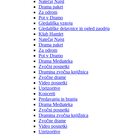
Natečaj Najst
Drama paket
Za odrom
Pot v Dramo
Gledališka vzgoja
Gledališke delavnice in ogled zaodrja
Klub Hamlet
Natečaj Najst
Drama paket
Za odrom
Pot v Dramo
Drama Mediateka
Zvočni posnetki
Dramina zvočna knjižnica
Zvočne drame
Video posnetki
Uprizoritve
Koncerti
Predavanja in branja
Drama Mediateka
Zvočni posnetki
Dramina zvočna knjižnica
Zvočne drame
Video posnetki
Uprizoritve