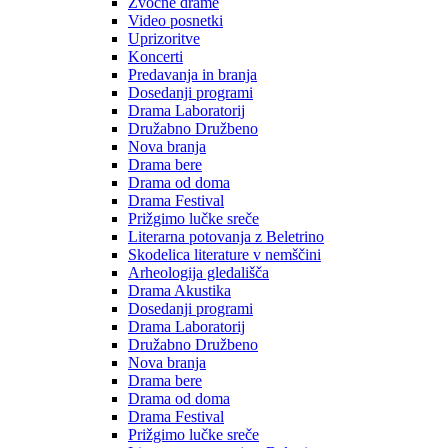
Zvočne drame
Video posnetki
Uprizoritve
Koncerti
Predavanja in branja
Dosedanji programi
Drama Laboratorij
Družabno Družbeno
Nova branja
Drama bere
Drama od doma
Drama Festival
Prižgimo lučke sreče
Literarna potovanja z Beletrino
Skodelica literature v nemščini
Arheologija gledališča
Drama Akustika
Dosedanji programi
Drama Laboratorij
Družabno Družbeno
Nova branja
Drama bere
Drama od doma
Drama Festival
Prižgimo lučke sreče