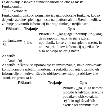
za delovanje osnovnih funkcionalnosti spletnega mesta....
Funkcionalni
Funkcionalni
Funkcionalni piškotki pomagajo izvajati določene funkcije, kot so
deljenje vsebine spletnega mesta na platformah družbenih medijev,
zbiranje povratnih informacij in druge funkcije tretjih oseb.
Piškotek
Trajanje
Opis
Piškotek pll _language uporablja Polylang,
da si zapomni jezik, ki ga je izbral
pll_language-
1 leto
uporabnik, ko se vrne na spletno mesto, in
Sl
tudi za pridobitev informacij o jeziku, če
niso na voljo na drug način.
Analitični
Analitični
Analitični piškotki se uporabljajo za razumevanje, kako obiskovalci
komunicirajo s spletnim mestom. Ti piškotki pomagajo zagotoviti
informacije o meritvah število obiskovalcev, stopnja obiskov ene
strani, vir prometa itd.
Piškotek
Trajanje
Opis
Piškotek _ga, ki ga namesti
Google Analytics, izračuna
podatke o obiskovalcih,
sejah in oglaševalskih
akcijah ter spremlja tudi