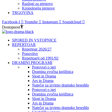
Razlogi za prenovo
Kronologija prenove
TRGOVINA
Facebook-f
Youtube
Instagram
Soundcloud
Dostopnost
SPORED IN VSTOPNICE
REPERTOAR
Repertoar 2026/27
Ponovitve
Repertoarji od 1991/92
DRAMINI PROGRAMI
Pogovori o igri
Dramina zvočna knjižnica
Slogi in Drama
Ars in Drama
Natečaj za izvirno dramsko besedilo
Pogovori o igri
Dramina zvočna knjižnica
Slogi in Drama
Ars in Drama
Natečaj za izvirno dramsko besedilo