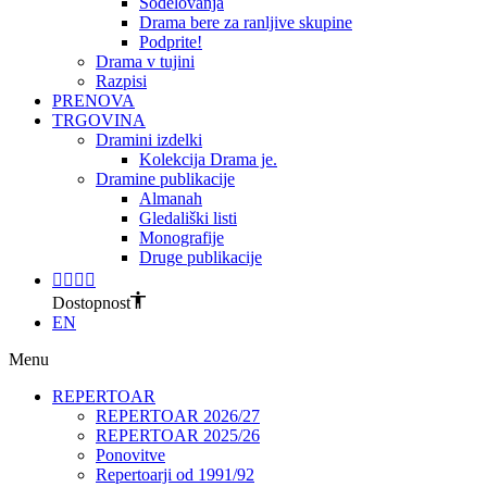
Sodelovanja
Drama bere za ranljive skupine
Podprite!
Drama v tujini
Razpisi
PRENOVA
TRGOVINA
Dramini izdelki
Kolekcija Drama je.
Dramine publikacije
Almanah
Gledališki listi
Monografije
Druge publikacije
Dostopnost
EN
Menu
REPERTOAR
REPERTOAR 2026/27
REPERTOAR 2025/26
Ponovitve
Repertoarji od 1991/92