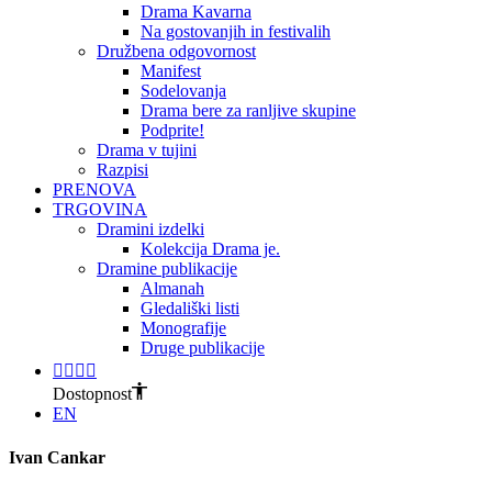
Drama Kavarna
Na gostovanjih in festivalih
Družbena odgovornost
Manifest
Sodelovanja
Drama bere za ranljive skupine
Podprite!
Drama v tujini
Razpisi
PRENOVA
TRGOVINA
Dramini izdelki
Kolekcija Drama je.
Dramine publikacije
Almanah
Gledališki listi
Monografije
Druge publikacije
Dostopnost
EN
Ivan Cankar