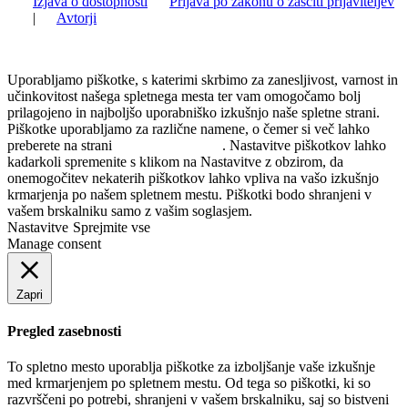
Izjava o dostopnosti
Prijava po zakonu o zaščiti prijaviteljev
|
Avtorji
Uporabljamo piškotke, s katerimi skrbimo za zanesljivost, varnost in
učinkovitost našega spletnega mesta ter vam omogočamo bolj
prilagojeno in najboljšo uporabniško izkušnjo naše spletne strani.
Piškotke uporabljamo za različne namene, o čemer si več lahko
preberete na strani
Politika zasebnosti
. Nastavitve piškotkov lahko
kadarkoli spremenite s klikom na Nastavitve z obzirom, da
onemogočitev nekaterih piškotkov lahko vpliva na vašo izkušnjo
krmarjenja po našem spletnem mestu. Piškotki bodo shranjeni v
vašem brskalniku samo z vašim soglasjem.
Nastavitve
Sprejmite vse
Manage consent
Zapri
Pregled zasebnosti
To spletno mesto uporablja piškotke za izboljšanje vaše izkušnje
med krmarjenjem po spletnem mestu. Od tega so piškotki, ki so
razvrščeni po potrebi, shranjeni v vašem brskalniku, saj so bistveni