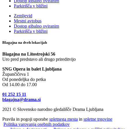
Dostop gibalno oviranim
Parkirišča v bližini
Zemljevid
Mestni avtobus
Dostop gibalno oviranim
Parkirišča v bližini
Blagajna na dveh lokacijah
Blagajna na Litostrojski 56
Uro pred predstavo ali drugo prireditvijo
SNG Opera in balet Ljubljana
Župančičeva 1
Od ponedeljka do petka
Od 14.00 do 17.00
01 252 15 11
blagajna@drama.si
2021 © Slovensko narodno gledališče Drama Ljubljana
Pravila in pogoji uporabe
spletnega mesta
in
spletne trgovine
Politika varovanja osebnih podatkov